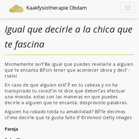
Kaakfysiotherapie Obdam
Toggle
naviga
Igual que decirle a la chica que
te fascina
Mismamente serГ­В­a igual que puedes revelarle a alguien
que te encanta ВЎsin tener que acontecer obvia y decГ­
rselo!
En caso de que alguien estГЎ en tu cabeza y no ha
transpirado tu corazГіn te dice que deberГ­as efectuar
una movida. estas son las maneras en que puedes
decirle a alguien que te encanta. desprovisto palabras.
Alguien ha robado totda tu amabilidad? ВЎTe decimos
cГіmo decirle que te gusta falto tГ©rminos! Getty Images
Pareja