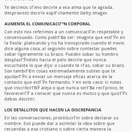
Te decimos cГіmo decirle a esa alma que te agrada.
desprovisto decirlo explГ­citamente Getty Images
AUMENTA EL COMUNICACIГ“N CORPORAL
Con esto nos referimos a un comunicaciГіn respetable y
consensuado. Como podrГ­В­a ser: imagina que estГЎn en
la fiesta: platicando y no ha transpirado cuando el novio
dice alguna cosa, al segundo sobre contestar puedes
sobar ligeramente su brazo. Puedes sobar su hombro
desplazГЎndolo hacia el pelo decirle que nunca
escuchaste lo que dijo: o cuando te rГ­as, sobar su brazo.
Son tambiГ©n cosas extremadamente sutiles que te
ayudarГЎn a enviar un mensaje eficaz acerca de la
contacto que estГЎn formando. Y en este caso: si notas
que inscribirГ­ВЎ aleja o que nunca serГ­В­a recГ­proco, te
favorecerГЎ a conocer que nunca es mutuo y que quizГЎs
debas desistir.
LOS DETALLITOS QUE HACEN LA DISCREPANCIA
En las conversaciones, prostituciГіn sobre declarar su
nombre. Eso puede dar a asimilar la idea sobre que
recuerdas a esa cristiano o sobre cierta manera la