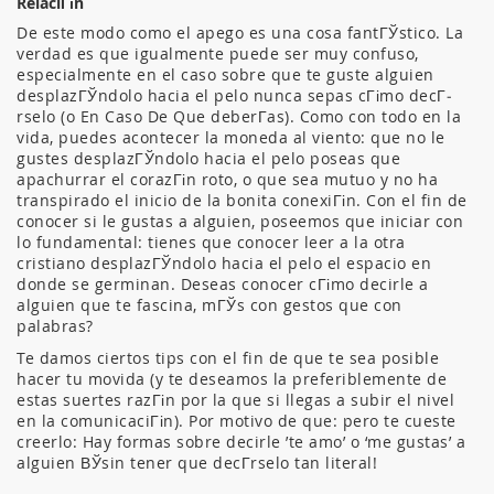
RelaciГіn
De este modo como el apego es una cosa fantГЎstico. La
verdad es que igualmente puede ser muy confuso,
especialmente en el caso sobre que te guste alguien
desplazГЎndolo hacia el pelo nunca sepas cГіmo decГ­
rselo (o En Caso De Que deberГ­as). Como con todo en la
vida, puedes acontecer la moneda al viento: que no le
gustes desplazГЎndolo hacia el pelo poseas que
apachurrar el corazГіn roto, o que sea mutuo y no ha
transpirado el inicio de la bonita conexiГіn. Con el fin de
conocer si le gustas a alguien, poseemos que iniciar con
lo fundamental: tienes que conocer leer a la otra
cristiano desplazГЎndolo hacia el pelo el espacio en
donde se germinan. Deseas conocer cГіmo decirle a
alguien que te fascina, mГЎs con gestos que con
palabras?
Te damos ciertos tips con el fin de que te sea posible
hacer tu movida (y te deseamos la preferiblemente de
estas suertes razГіn por la que si llegas a subir el nivel
en la comunicaciГіn). Por motivo de que: pero te cueste
creerlo: Hay formas sobre decirle ’te amo’ o ‘me gustas’ a
alguien ВЎsin tener que decГ­rselo tan literal!