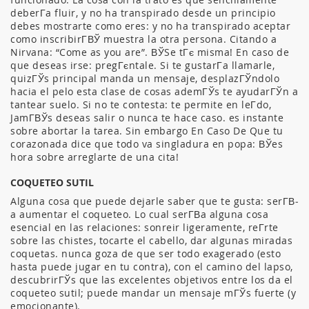
deberГ­a fluir, y no ha transpirado desde un principio
debes mostrarte como eres: y no ha transpirado aceptar
como inscribirГ­ВЎ muestra la otra persona. Citando a
Nirvana: “Come as you are”. ВЎSe tГє misma! En caso de
que deseas irse: pregГєntale. Si te gustarГ­a llamarle,
quizГЎs principal manda un mensaje, desplazГЎndolo
hacia el pelo esta clase de cosas ademГЎs te ayudarГЎn a
tantear suelo. Si no te contesta: te permite en leГ­do,
JamГ­ВЎs deseas salir o nunca te hace caso. es instante
sobre abortar la tarea. Sin embargo En Caso De Que tu
corazonada dice que todo va singladura en popa: ВЎes
hora sobre arreglarte de una cita!
COQUETEO SUTIL
Alguna cosa que puede dejarle saber que te gusta: serГ­В­
a aumentar el coqueteo. Lo cual serГ­В­a alguna cosa
esencial en las relaciones: sonreir ligeramente, reГ­rte
sobre las chistes, tocarte el cabello, dar algunas miradas
coquetas. nunca goza de que ser todo exagerado (esto
hasta puede jugar en tu contra), con el camino del lapso,
descubrirГЎs que las excelentes objetivos entre los da el
coqueteo sutil; puede mandar un mensaje mГЎs fuerte (y
emocionante).