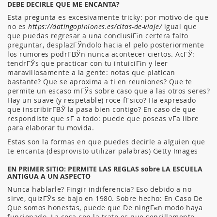
DEBE DECIRLE QUE ME ENCANTA?
Esta pregunta es excesivamente tricky: por motivo de que
no es
https://datingopiniones.es/citas-de-viaje/
igual que
que puedas regresar a una conclusiГіn certera falto
preguntar, desplazГЎndolo hacia el pelo posteriormente
los rumores podrГ­ВЎn nunca acontecer ciertos. AcГЎ:
tendrГЎs que practicar con tu intuiciГіn y leer
maravillosamente a la gente: notas que platican
bastante? Que se aproxima a ti en reuniones? Que te
permite un escaso mГЎs sobre caso que a las otros seres?
Hay un suave (y respetable) roce fГ­sico? Ha expresado
que inscribirГ­ВЎ la pasa bien contigo? En caso de que
respondiste que sГ­ a todo: puede que poseas vГ­a libre
para elaborar tu movida.
Estas son la formas en que puedes decirle a alguien que
te encanta (desprovisto utilizar palabras) Getty Images
EN PRIMER SITIO: PERMITE LAS REGLAS sobre LA ESCUELA
ANTIGUA A UN ASPECTO
Nunca hablarle? Fingir indiferencia? Eso debido a no
sirve, quizГЎs se bajo en 1980. Sobre hecho: En Caso De
Que somos honestas, puede que De ningГєn modo haya
funcionado. La cosa con la trato es que sencillamente