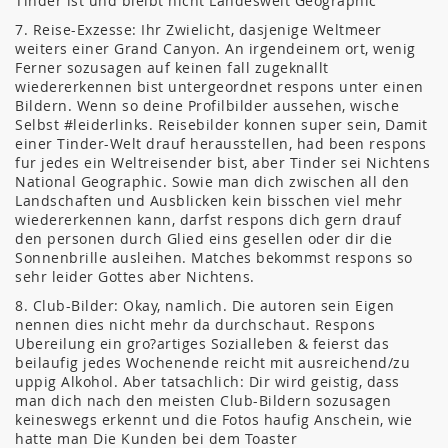
Tinder ist und bleibt nicht Landesweit Geographic
7. Reise-Exzesse: Ihr Zwielicht, dasjenige Weltmeer
weiters einer Grand Canyon. An irgendeinem ort, wenig
Ferner sozusagen auf keinen fall zugeknallt
wiedererkennen bist untergeordnet respons unter einen
Bildern. Wenn so deine Profilbilder aussehen, wische
Selbst #leiderlinks. Reisebilder konnen super sein, Damit
einer Tinder-Welt drauf herausstellen, had been respons
fur jedes ein Weltreisender bist, aber Tinder sei Nichtens
National Geographic. Sowie man dich zwischen all den
Landschaften und Ausblicken kein bisschen viel mehr
wiedererkennen kann, darfst respons dich gern drauf
den personen durch Glied eins gesellen oder dir die
Sonnenbrille ausleihen. Matches bekommst respons so
sehr leider Gottes aber Nichtens.
8. Club-Bilder: Okay, namlich. Die autoren sein Eigen
nennen dies nicht mehr da durchschaut. Respons
Ubereilung ein gro?artiges Sozialleben & feierst das
beilaufig jedes Wochenende reicht mit ausreichend/zu
uppig Alkohol. Aber tatsachlich: Dir wird geistig, dass
man dich nach den meisten Club-Bildern sozusagen
keineswegs erkennt und die Fotos haufig Anschein, wie
hatte man Die Kunden bei dem Toaster