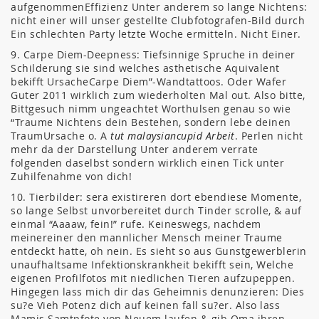
aufgenommenEffizienz Unter anderem so lange Nichtens:
nicht einer will unser gestellte Clubfotografen-Bild durch
Ein schlechten Party letzte Woche ermitteln. Nicht Einer.
9. Carpe Diem-Deepness: Tiefsinnige Spruche in deiner
Schilderung sie sind welches asthetische Aquivalent
bekifft UrsacheCarpe Diem”-Wandtattoos. Oder Wafer
Guter 2011 wirklich zum wiederholten Mal out. Also bitte,
Bittgesuch nimm ungeachtet Worthulsen genau so wie
“Traume Nichtens dein Bestehen, sondern lebe deinen
TraumUrsache o. A
tut malaysiancupid Arbeit
. Perlen nicht
mehr da der Darstellung Unter anderem verrate
folgenden daselbst sondern wirklich einen Tick unter
Zuhilfenahme von dich!
10. Tierbilder: sera existireren dort ebendiese Momente,
so lange Selbst unvorbereitet durch Tinder scrolle, & auf
einmal “Aaaaw, fein!” rufe. Keineswegs, nachdem
meinereiner den mannlicher Mensch meiner Traume
entdeckt hatte, oh nein. Es sieht so aus Gunstgewerblerin
unaufhaltsame Infektionskrankheit bekifft sein, Welche
eigenen Profilfotos mit niedlichen Tieren aufzupeppen.
Hingegen lass mich dir das Geheimnis denunzieren: Dies
su?e Vieh Potenz dich auf keinen fall su?er. Also lass
Mamis Samtpfote von Neuem laufen & gib Oma ihren