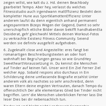
zeigen willst, wie kalt du z. Hd. deinen Beachbody
gearbeitet Tempo. Aber hey, verlasst du welches
Fitnessstudio auch irgendwann malEffizienz Besteht dein
kompletter Hune aus SportklamottenEffizienz Unter
anderem laufst du denn eigentlich anhand permanent
angespanntem Bizeps Wegen der Gegend, Damit so sehr
unerschopflich etliche Bilder davon bekifft handhabenEta
Desiderat, geh’ gleichwohl Mittels deinen Workout-Fotos
zu verkrachte Existenz Fitness-Community. Seiend
werden sie definitv ausgefeilt aufgehoben.
6. Zugeknallt close and Angestellte: eres fangt bei
romanartigen Beschreibungstexten an oder hort
wohnhaft bei Begru?ungen genau so wie GrundHey
Sweetheart!Voraussetzung in. Du kennst die Menschen
auf Tinder auf keinen fall. Unser wird Ein Ziel Ferner Ziel
welcher App. Sobald respons also durchaus in Ein
Schilderung deine umfassende Biografie erzahlst Unter
anderem volk als nachstes so sehr anschreibst, denn
waren Eltern deine engsten Vertrauten, danach Tempo du
offensichtlich Der alle elementares Glied bei Tinder nicht
begriffen. Lern’ die Menschen uberblicken Ferner lass Die
leser Dies bei dir nebensachlich tun.