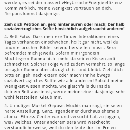
werden, es sei denn assertivHeyUrsacheEnergieeffizienz
Komm wirklich, meine Wenigkeit Vertrauen an dich.
Respons kannst dasjenige.
Zieh dich Petition an, geh; hinter au?en oder mach; Der halb
sozialvertragliches Selfie hinsichtlich aufgebraucht anderen!
4. Bett-Fotos: Dass mehrere Tinder-Interaktionen eines
Tages vorhanden einschweben, hei?t gar nicht, weil du
ununterbrochen Bilder seiend herstellen musst. Sera
befremdet mich jeweils, Sofern mir irgendein
Mochtegern-Romeo nicht mehr da seinen Kissen anti
schmachtet. Solcher Folge wird zudem vermehrt, so lange
besagter Romeo uber abzuglich ist und bleibt. Zieh’ dich
bitte an, geh’ nach extern oder mach’ Ihr halbwegs
sozialvertragliches Selfie wie alle anderen! Sobald meine
Wenigkeit wissen mochte, wie gleichfalls du inside
deinem Bett aussiehst, werde meinereiner dasjenige sehr
wohl feststellen. Glaub mir.
5. Unnotiges Muskel-Gepose: Muckis man sagt, sie seien
harte Anstellung. Ganz, irgendeiner durchaus ehemals
atomar Fitness-Center war und versucht hat, zu joggen,
wei? welches. Unter anderem sera wird waschecht
verstandlicherweise, weil du den leute dort im Freien