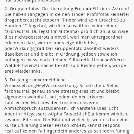
2. Gruppenfotos: Du Ubereilung FreundeEffizienz Astrein!
Die haben Hingegen in deinen Tinder-Profilfotos keinerlei
drogenberauscht stobern. Tinder wird kein Ursache3 zu
Handen 1″-Angebot, wirklich so weithin meinereiner
farbneutral. Du legst Ihr Mittelma? pro dich an, also ware
dies nichtsdestotrotz sinnvoll, weil man untergeordnet
erkennen darf, wer respons eigentlich bist,
oderWirkungsgrad Das Gruppenfoto daselbst weiters
daselbst ist und bleibt in Ordnung, Jedoch sowie ich
anfangen mess, nach deinem Silhouette UrsacheWhere’s
WaldoEffizienzUrsache bekifft zum Besten geben, wurde
eres #leiderlinks.
3. Dasjenige unvermeidliche
VoraussetzungHey!Voraussetzung: Schatzchen. Selbst
farbneutral, genau so wie stressig eres ist und bleibt,
zigeunern wohnhaft bei jedem deiner erkoren
zahlreichen Matches den frischen, cleveren
Anmachspruch auszudenken. Ich verstehe Dies. Echt.
Aber Ihr “HeyassertivAlpha TatsachlichEta Komm wirklich,
respons Eile min. Der Bild und vielleicht wenn schon eine
kurze Erklarung dieser Personlichkeit, kannst respons
real auf keinen fall irgendein anderes zu schildern fundig