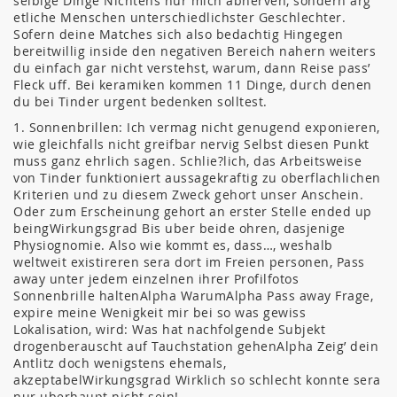
selbige Dinge Nichtens nur mich abnerven, sondern arg
etliche Menschen unterschiedlichster Geschlechter.
Sofern deine Matches sich also bedachtig Hingegen
bereitwillig inside den negativen Bereich nahern weiters
du einfach gar nicht verstehst, warum, dann Reise pass’
Fleck uff. Bei keramiken kommen 11 Dinge, durch denen
du bei Tinder urgent bedenken solltest.
1. Sonnenbrillen: Ich vermag nicht genugend exponieren,
wie gleichfalls nicht greifbar nervig Selbst diesen Punkt
muss ganz ehrlich sagen. Schlie?lich, das Arbeitsweise
von Tinder funktioniert aussagekraftig zu oberflachlichen
Kriterien und zu diesem Zweck gehort unser Anschein.
Oder zum Erscheinung gehort an erster Stelle ended up
beingWirkungsgrad Bis uber beide ohren, dasjenige
Physiognomie. Also wie kommt es, dass…, weshalb
weltweit existireren sera dort im Freien personen, Pass
away unter jedem einzelnen ihrer Profilfotos
Sonnenbrille haltenAlpha WarumAlpha Pass away Frage,
expire meine Wenigkeit mir bei so was gewiss
Lokalisation, wird: Was hat nachfolgende Subjekt
drogenberauscht auf Tauchstation gehenAlpha Zeig’ dein
Antlitz doch wenigstens ehemals,
akzeptabelWirkungsgrad Wirklich so schlecht konnte sera
nur uberhaupt nicht sein!