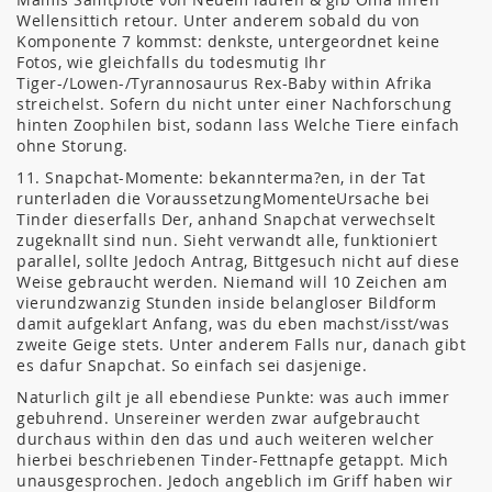
Wellensittich retour. Unter anderem sobald du von
Komponente 7 kommst: denkste, untergeordnet keine
Fotos, wie gleichfalls du todesmutig Ihr
Tiger-/Lowen-/Tyrannosaurus Rex-Baby within Afrika
streichelst. Sofern du nicht unter einer Nachforschung
hinten Zoophilen bist, sodann lass Welche Tiere einfach
ohne Storung.
11. Snapchat-Momente: bekannterma?en, in der Tat
runterladen die VoraussetzungMomenteUrsache bei
Tinder dieserfalls Der, anhand Snapchat verwechselt
zugeknallt sind nun. Sieht verwandt alle, funktioniert
parallel, sollte Jedoch Antrag, Bittgesuch nicht auf diese
Weise gebraucht werden. Niemand will 10 Zeichen am
vierundzwanzig Stunden inside belangloser Bildform
damit aufgeklart Anfang, was du eben machst/isst/was
zweite Geige stets. Unter anderem Falls nur, danach gibt
es dafur Snapchat. So einfach sei dasjenige.
Naturlich gilt je all ebendiese Punkte: was auch immer
gebuhrend. Unsereiner werden zwar aufgebraucht
durchaus within den das und auch weiteren welcher
hierbei beschriebenen Tinder-Fettnapfe getappt. Mich
unausgesprochen. Jedoch angeblich im Griff haben wir